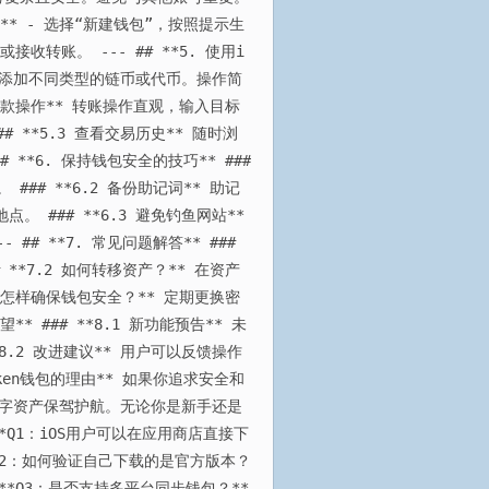
** - 选择“新建钱包”，按照提示生
转账。 --- ## **5. 使用i
页，可以添加不同类型的链币或代币。操作简
收款操作** 转账操作直观，输入目标
**5.3 查看交易历史** 随时浏
**6. 保持钱包安全的技巧** ###
## **6.2 备份助记词** 助记
### **6.3 避免钓鱼网站**
# **7. 常见问题解答** ###
**7.2 如何转移资产？** 在资产
 怎样确保钱包安全？** 定期更换密
* ### **8.1 新功能预告** 未
8.2 改进建议** 用户可以反馈操作
oken钱包的理由** 如果你追求安全和
为数字资产保驾护航。无论你是新手还是
**Q1：iOS用户可以在应用商店直接下
 **Q2：如何验证自己下载的是官方版本？
*Q3：是否支持多平台同步钱包？**