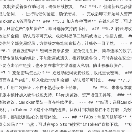
- 复制并妥善保存助记词，确保后续恢复。 ### **4.2 创建新钱包步骤
成助记词。 - 进行助记词验证，确保无误。 - 完成后即可开始导入资产或接收
mToken2.0管理资产** ### **5.1 加入多种币种** 在钱包首
单，只需点击“添加资产”，即可选择支持的币种。 ### **5.2 转账与
地址和金额，确认后即可完成。收款时提供二维码或地址，快捷方便。 ### 
览你的全部交易纪录，方便核对每笔转账状态，让账务一目了然。 --- ## 
**6.1 设置强密码** 密码应复杂多变，避免使用生日、简单连续的数字。 #
词是恢复钱包的钥匙，不能泄露或遗失。推荐纸质备份，同时存放在安全地点。 
不要点击陌生链接，也不要在非官方渠道输入私钥。防止被骗取资产。 --- #
**7.1 忘记密码怎么办？** 通过助记词恢复钱包，以此重设密码。 ### 
页面点击“转账”，填入收款地址和金额，确认后即可转出。 ### **7.3
码，启用二次验证，不在不熟悉设备上登录。 --- ## **8. 未来版本展望*
来版本预计加入硬件钱包支持、DApp浏览器、资产增值工具等。 ### **
体验建议，imToken团队一直在持续优化。 --- ## **结语：选择imT
便利，imToken 2.0是个不错的选择。从设计到功能都在不断打磨，
老手，都能找到贴心的管理体验。 --- ## **FAQs：常见问题解答** 
载安装吗？** 当然，可以在App Store搜索“imToken”直接下载。
** 通过官方渠道下载，确认包名和开发者信息，保持应用为最新版本。 *