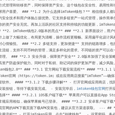
方式管理和转移资产，同时保障资产安全。这个钱包在安全性、易用性和
球用户喜爱。 ### **1.2 为什么选择imToken钱包？** 相信很多人
的安全技术和用户体验占据优势。它支持多链资产一站式管理，操作简单
你的资产安全无忧。再加上活跃的社区支持和持续的功能更新，imToken成
# **2. imToken钱包2.0版本的亮点** ### **2.1 新界面设计，用户
计上做了大幅优化，布局更为清晰，操作流程更顺畅。采用扁平化设计风
时心情愉悦。 ### **2.2 多链支持，更加便捷** 支持的链路增多，包括Et
主流链，支持不同币种的管理，满足多样化的需求。不同链的资产可以在
管理。 ### **2.3 安全升级，保障资产安全** 2.0版本加强了安
高资产防盗保护能力。同时对于私钥、助记词的保护更加严密，减少风险。 ---
ken钱包2.0** ### **3.1 官方网站下载安装流程** #### **3.
Token官网（https://token.im）或在应用商店搜索“imToken
冒软件。 #### **3.1.2 下载步骤详解** - 打开官网或应用商店，找到“i
安装按钮，等待下载安装完成。 - 安装完毕后，
imtoken钱包官网
打开应
选择** #### **3.2.1 iOS客户端下载** 苹果用户可以直接在App S
常规应用相似，确保苹果账号已登录。 #### **3.2.2 安卓客户端下载**
或官网的APK下载页面下载APK安装包，建议从官方渠道获取。 --- ## **4
注册流程** - 打开imToken应用，点击“创建钱包”。 - 设置密码