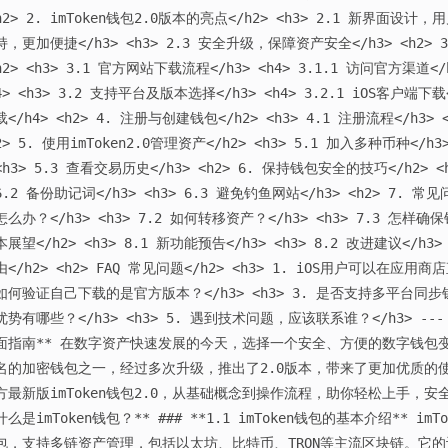
h2> 2. imToken钱包2.0版本的亮点</h2> <h3> 2.1 新界面设计，
持，更加便捷</h3> <h3> 2.3 安全升级，保障资产安全</h3> <h2> 3
h2> <h3> 3.1 官方网站下载流程</h3> <h4> 3.1.1 访问官方渠道</
4> <h3> 3.2 支持平台及版本选择</h3> <h4> 3.2.1 iOS客户端下载
载</h4> <h2> 4. 注册与创建钱包</h2> <h3> 4.1 注册流程</h3> 
2> 5. 使用imToken2.0管理资产</h2> <h3> 5.1 加入多种币种</h3
<h3> 5.3 查看交易历史</h3> <h2> 6. 保持钱包安全的技巧</h2> <h
6.2 备份助记词</h3> <h3> 6.3 避免钓鱼网站</h3> <h2> 7. 常见
怎么办？</h3> <h3> 7.2 如何转移资产？</h3> <h3> 7.3 怎样确保
本展望</h2> <h3> 8.1 新功能预告</h3> <h3> 8.2 改进建议</h3
由</h2> <h2> FAQ 常见问题</h2> <h3> 1. iOS用户可以在应用商
如何验证自己下载的是官方版本？</h3> <h3> 3. 是否支持多平台同步钱包
优势有哪些？</h3> <h3> 5. 遇到技术问题，应该联系谁？</h3> --- 
面指南** 在数字资产快速发展的今天，选择一个安全、方便的数字钱包变得
名的加密钱包之一，经过多次升级，推出了2.0版本，带来了更加优质的
方最新版imToken钱包2.0，从基础概念到操作流程，助你轻松上手，安全管
什么是imToken钱包？** ### **1.1 imToken钱包的基本介绍** 
包，支持多链资产管理，包括以太坊、比特币、TRON等主流区块链。它