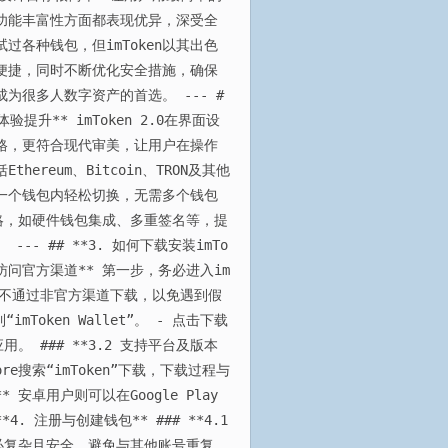
功能丰富性方面都表现优异，深受全
都试过各种钱包，但imToken以其出色
便捷，同时不断优化安全措施，确保
为很多人数字资产的首选。 --- #
体验提升** imToken 2.0在界面设
格，更符合现代审美，让用户在操作
hereum、Bitcoin、TRON及其他
一个钱包内轻松切换，无需多个钱包
全策略，如硬件钱包集成、多重签名等，提
 ## **3. 如何下载安装imTo
1.1 访问官方渠道** 第一步，务必进入im
”——确保不通过非官方渠道下载，以免遇到假
mToken Wallet”。 - 点击下载
用。 ### **3.2 支持平台及版本
tore搜索“imToken”下载，下载过程与
 安卓用户则可以在Google Play
. 注册与创建钱包** ### **4.1
，务必复杂且安全。避免与其他账号重复。